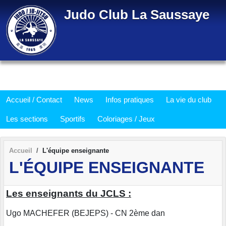
Panneau de gestion des cookies
Judo Club La Saussaye
Accueil / Contact
News
Infos pratiques
La vie du club
Les sections
Sportifs
Coloriages / Jeux
Accueil
L'équipe enseignante
L'ÉQUIPE ENSEIGNANTE
Les enseignants du JCLS :
Ugo MACHEFER (BEJEPS) - CN 2ème dan