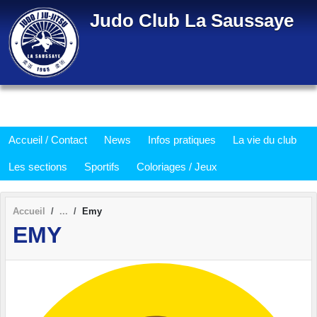
Panneau de gestion des cookies
Judo Club La Saussaye
Accueil / Contact
News
Infos pratiques
La vie du club
Les sections
Sportifs
Coloriages / Jeux
Accueil
Emy
EMY