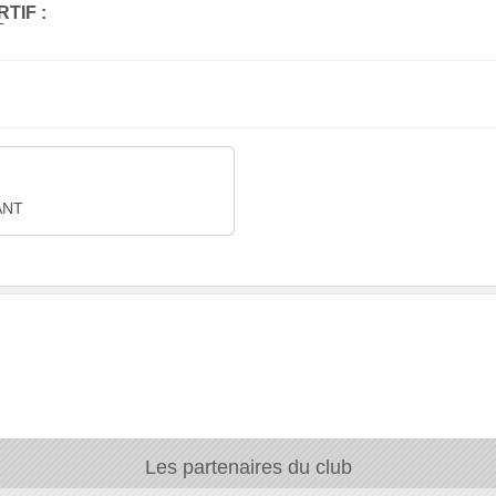
TIF :
T
ANT
Les partenaires du club