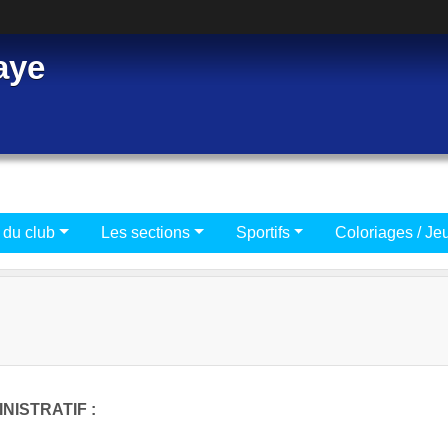
aye
 du club
Les sections
Sportifs
Coloriages / Je
NISTRATIF :