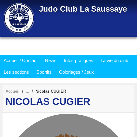
Panneau de gestion des cookies
Judo Club La Saussaye
Accueil / Contact
News
Infos pratiques
La vie du club
Les sections
Sportifs
Coloriages / Jeux
Accueil
Nicolas CUGIER
NICOLAS CUGIER