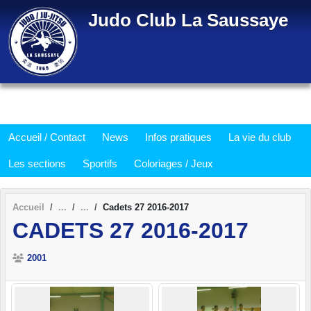
Panneau de gestion des cookies
Judo Club La Saussaye
Accueil / Contact
News
Infos pratiques
La vie du club
Les sections
Sportifs
Coloriages / Jeux
Accueil
Cadets 27 2016-2017
CADETS 27 2016-2017
2001