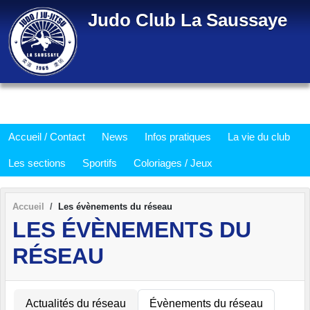
Panneau de gestion des cookies
Judo Club La Saussaye
Accueil / Contact
News
Infos pratiques
La vie du club
Les sections
Sportifs
Coloriages / Jeux
Accueil
Les évènements du réseau
LES ÉVÈNEMENTS DU
RÉSEAU
Actualités du réseau
Évènements du réseau