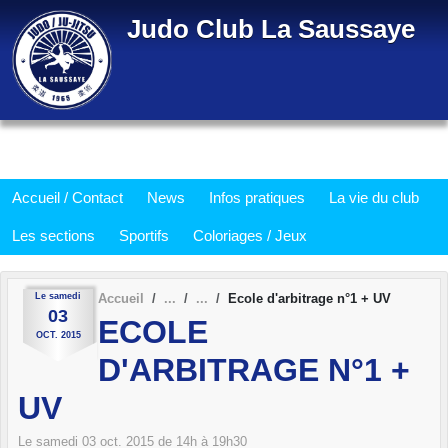
Panneau de gestion des cookies
Judo Club La Saussaye
Accueil / Contact
News
Infos pratiques
La vie du club
Les sections
Sportifs
Coloriages / Jeux
Le
samedi
Accueil
Ecole d'arbitrage n°1 + UV
03
ECOLE
OCT.
2015
D'ARBITRAGE N°1 +
UV
Le
samedi
03
oct.
2015
de 14h à 19h30