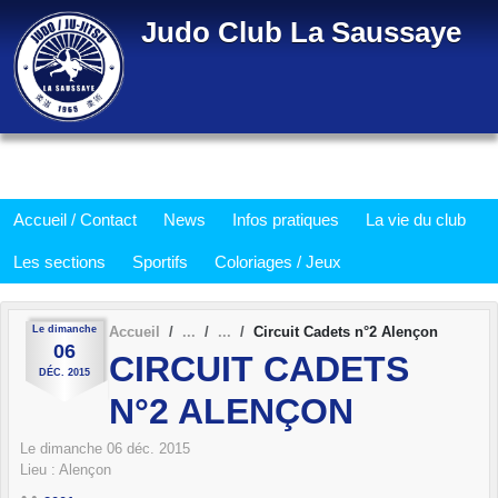
Panneau de gestion des cookies
Judo Club La Saussaye
Accueil / Contact
News
Infos pratiques
La vie du club
Les sections
Sportifs
Coloriages / Jeux
Le
dimanche
Accueil
Circuit Cadets n°2 Alençon
06
CIRCUIT CADETS
DÉC.
2015
N°2 ALENÇON
Le
dimanche
06
déc.
2015
Lieu :
Alençon