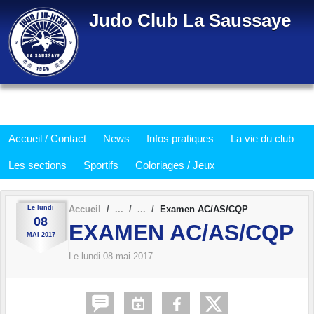
Panneau de gestion des cookies
Judo Club La Saussaye
Accueil / Contact
News
Infos pratiques
La vie du club
Les sections
Sportifs
Coloriages / Jeux
Le
lundi
Accueil
Examen AC/AS/CQP
08
EXAMEN AC/AS/CQP
MAI
2017
Le
lundi
08
mai
2017