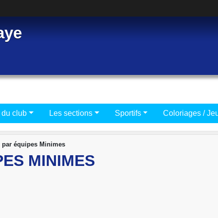
aye
 du club
Les sections
Sportifs
Coloriages / Je
 par équipes Minimes
PES MINIMES