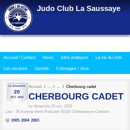
Panneau de gestion des cookies
Judo Club La Saussaye
Accueil / Contact
News
Infos pratiques
La vie du club
Les sections
Sportifs
Coloriages / Jeux
Le
dimanche
Accueil
Cherbourg cadet
20
CHERBOURG CADET
OCT.
2019
Le
dimanche
20
oct.
2019
Lieu :
36 Avenue Henri Poincaré
50100
Cherbourg-en-Cotentin
2005
2004
2003