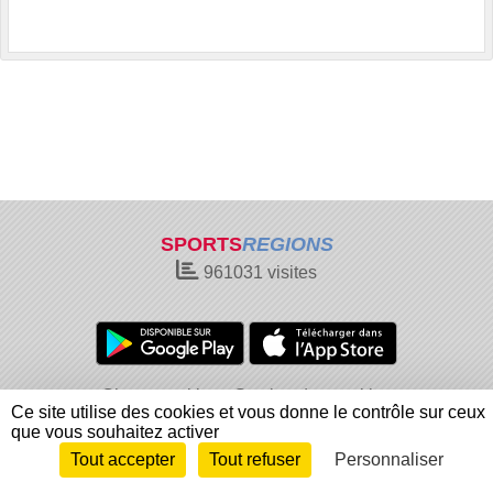
SPORTS
REGIONS
961031
visites
Charte cookies
Gestion des cookies
Ce site utilise des cookies et vous donne le contrôle sur ceux
Informations légales
Signaler un contenu inapproprié
que vous souhaitez activer
Tout accepter
Tout refuser
Personnaliser
Envie de participer ?
Connexion