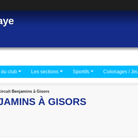
aye
 du club
Les sections
Sportifs
Coloriages / Je
ircuit Benjamins à Gisors
JAMINS À GISORS