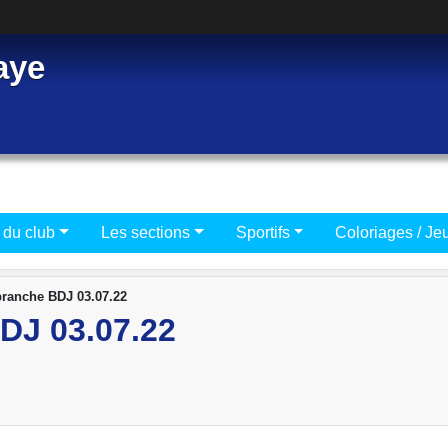
aye
 du club
Les sections
Sportifs
Coloriages / Je
ranche BDJ 03.07.22
J 03.07.22