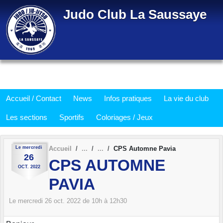
Panneau de gestion des cookies
Judo Club La Saussaye
Accueil / Contact
News
Infos pratiques
La vie du club
Les sections
Sportifs
Coloriages / Jeux
Le
mercredi
Accueil
CPS Automne Pavia
26
CPS AUTOMNE
OCT.
2022
PAVIA
Le
mercredi
26
oct.
2022
de 10h à 12h30