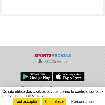
SPORTS
REGIONS
961125
visites
Charte cookies
Gestion des cookies
Ce site utilise des cookies et vous donne le contrôle sur ceux
Informations légales
Signaler un contenu inapproprié
que vous souhaitez activer
Tout accepter
Tout refuser
Personnaliser
Envie de participer ?
Connexion