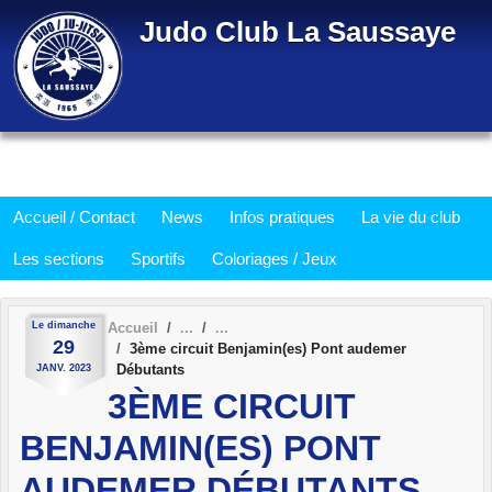
Panneau de gestion des cookies
Judo Club La Saussaye
Accueil / Contact
News
Infos pratiques
La vie du club
Les sections
Sportifs
Coloriages / Jeux
Le
dimanche
Accueil
29
3ème circuit Benjamin(es) Pont audemer
Débutants
JANV.
2023
3ÈME CIRCUIT
BENJAMIN(ES) PONT
AUDEMER DÉBUTANTS