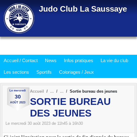
Panneau de gestion des cookies
Judo Club La Saussaye
Accueil / Contact
News
Infos pratiques
La vie du club
Les sections
Sportifs
Coloriages / Jeux
Le
mercredi
Accueil
Sortie bureau des jeunes
30
SORTIE BUREAU
AOÛT
2023
DES JEUNES
Le
mercredi
30
août
2023
de 11h45 à 16h30