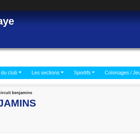
aye
 du club
Les sections
Sportifs
Coloriages / Je
ircuit benjamins
JAMINS