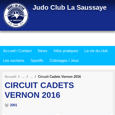
Panneau de gestion des cookies
Judo Club La Saussaye
Accueil / Contact
News
Infos pratiques
La vie du club
Les sections
Sportifs
Coloriages / Jeux
Accueil
Circuit Cadets Vernon 2016
CIRCUIT CADETS
VERNON 2016
2001