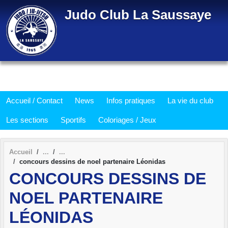
Panneau de gestion des cookies
Judo Club La Saussaye
Accueil / Contact
News
Infos pratiques
La vie du club
Les sections
Sportifs
Coloriages / Jeux
Accueil
concours dessins de noel partenaire Léonidas
CONCOURS DESSINS DE
NOEL PARTENAIRE
LÉONIDAS