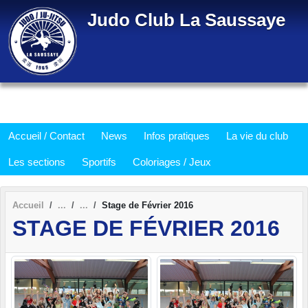
Panneau de gestion des cookies
Judo Club La Saussaye
Accueil / Contact
News
Infos pratiques
La vie du club
Les sections
Sportifs
Coloriages / Jeux
Accueil
Stage de Février 2016
STAGE DE FÉVRIER 2016