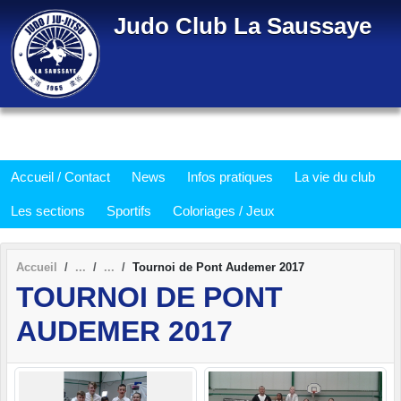
Panneau de gestion des cookies
Judo Club La Saussaye
Accueil / Contact
News
Infos pratiques
La vie du club
Les sections
Sportifs
Coloriages / Jeux
Accueil
Tournoi de Pont Audemer 2017
TOURNOI DE PONT
AUDEMER 2017