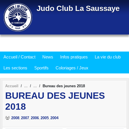
Panneau de gestion des cookies
Judo Club La Saussaye
Accueil / Contact
News
Infos pratiques
La vie du club
Les sections
Sportifs
Coloriages / Jeux
Accueil
Bureau des jeunes 2018
BUREAU DES JEUNES
2018
2008
2007
2006
2005
2004