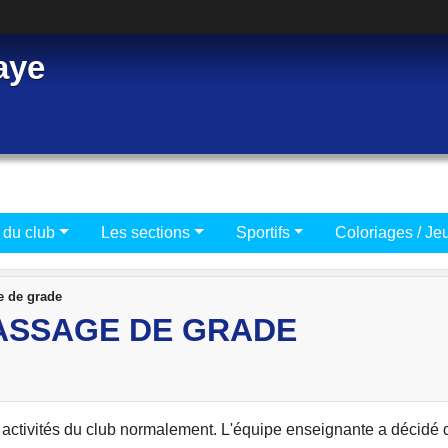
aye
 du club
Les sections
Sportifs
Coloriages / Je
e de grade
PASSAGE DE GRADE
s activités du club normalement. L'équipe enseignante a décidé 