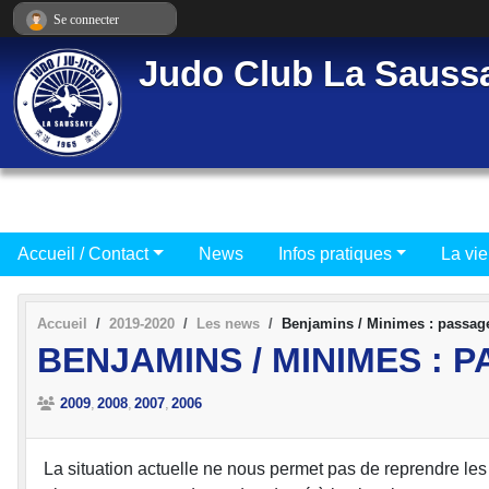
Panneau de gestion des cookies
Se connecter
Judo Club La Sauss
Accueil / Contact
News
Infos pratiques
La vie
Accueil
2019-2020
Les news
Benjamins / Minimes : passag
BENJAMINS / MINIMES : 
2009
2008
2007
2006
La situation actuelle ne nous permet pas de reprendre le