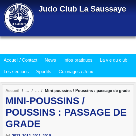
Panneau de gestion des cookies
Judo Club La Saussaye
Accueil / Contact
News
Infos pratiques
La vie du club
Les sections
Sportifs
Coloriages / Jeux
Accueil
Mini-poussins / Poussins : passage de grade
MINI-POUSSINS /
POUSSINS : PASSAGE DE
GRADE
2013
2012
2011
2010