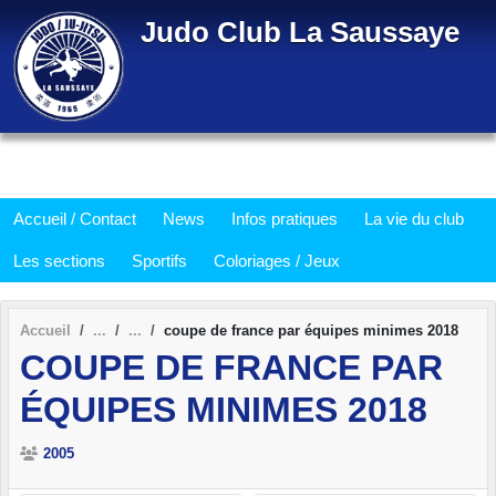
Panneau de gestion des cookies
Judo Club La Saussaye
Accueil / Contact
News
Infos pratiques
La vie du club
Les sections
Sportifs
Coloriages / Jeux
Accueil
coupe de france par équipes minimes 2018
COUPE DE FRANCE PAR
ÉQUIPES MINIMES 2018
2005