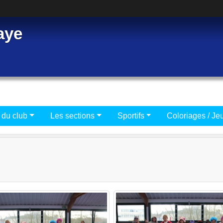
aye
 du club
Les sections
Sportifs
Coloriages / Je