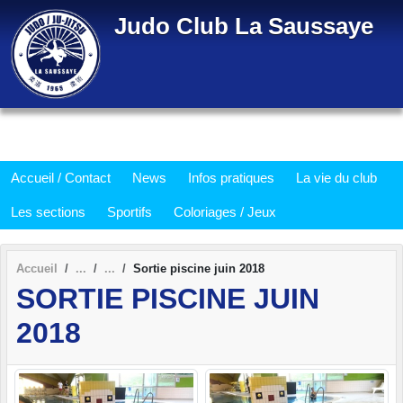
Panneau de gestion des cookies
Judo Club La Saussaye
Accueil / Contact
News
Infos pratiques
La vie du club
Les sections
Sportifs
Coloriages / Jeux
Accueil
Sortie piscine juin 2018
SORTIE PISCINE JUIN
2018